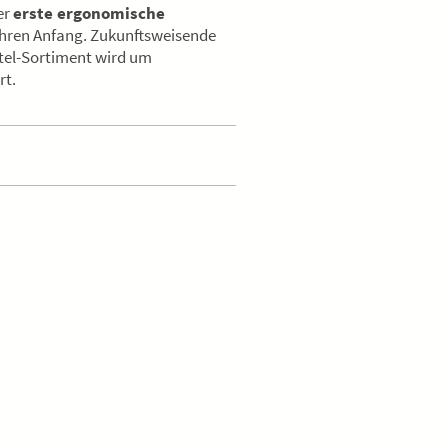
er
erste ergonomische
ihren Anfang. Zukunftsweisende
tel-Sortiment wird um
rt.