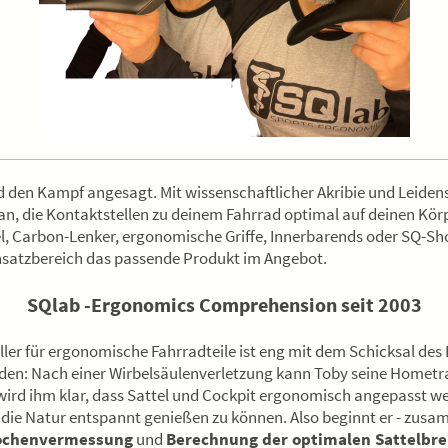
den Kampf angesagt. Mit wissenschaftlicher Akribie und Leidens
an, die Kontaktstellen zu deinem Fahrrad optimal auf deinen Kö
 Carbon-Lenker, ergonomische Griffe, Innerbarends oder SQ-Shor
insatzbereich das passende Produkt im Angebot.
SQlab -Ergonomics Comprehension seit 2003
ller für ergonomische Fahrradteile ist eng mit dem Schicksal de
den: Nach einer Wirbelsäulenverletzung kann Toby seine Hometr
wird ihm klar, dass Sattel und Cockpit ergonomisch angepasst w
ie Natur entspannt genießen zu können. Also beginnt er - zusa
nochenvermessung
und
Berechnung der optimalen Sattelbre