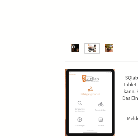
SQlab
Tablet
kann. 
Das Ein
Meld